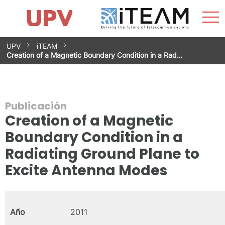
Most
Inicio
iTEAM
Impacto
Grupos de investigación
Instalaciones
Spin-offs
Buscar
Contacto
Prácticas
men
Noticias
Unidad de Igualdad
Saltar
UPV
iTEAM
al
Creation of a Magnetic Boundary Condition in a Rad…
contenido
Publicación
Creation of a Magnetic
Boundary Condition in a
Radiating Ground Plane to
Excite Antenna Modes
Año
2011