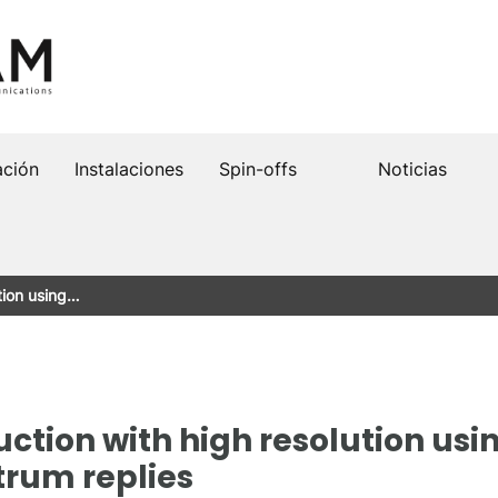
ación
Instalaciones
Spin-offs
Noticias
tion using…
ction with high resolution using
rum replies