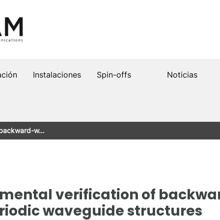
ación
Instalaciones
Spin-offs
Noticias
of backward-w…
imental verification of backw
riodic waveguide structures