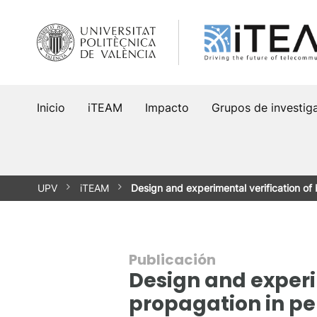
Saltar
al
contenido
Inicio
iTEAM
Impacto
Grupos de investig
UPV
iTEAM
Design and experimental verification 
Publicación
Design and exper
propagation in pe