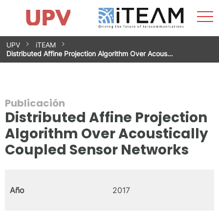
Most
Inicio
iTEAM
Impacto
Grupos de investigación
Instalaciones
Spin-offs
Buscar
Contacto
Prácticas
men
Noticias
Unidad de Igualdad
Saltar
UPV
iTEAM
al
Distributed Affine Projection Algorithm Over Acous…
contenido
Publicación
Distributed Affine Projection
Algorithm Over Acoustically
Coupled Sensor Networks
Año
2017