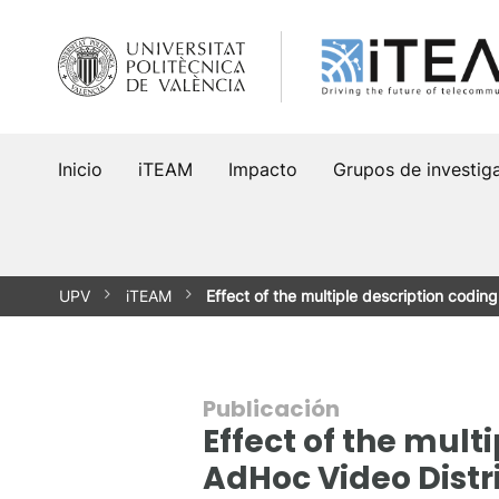
Saltar
al
contenido
Inicio
iTEAM
Impacto
Grupos de investig
UPV
iTEAM
Effect of the multiple description codin
Publicación
Effect of the mult
AdHoc Video Distr