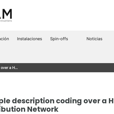
ación
Instalaciones
Spin-offs
Noticias
g over a H…
iple description coding over a 
ibution Network