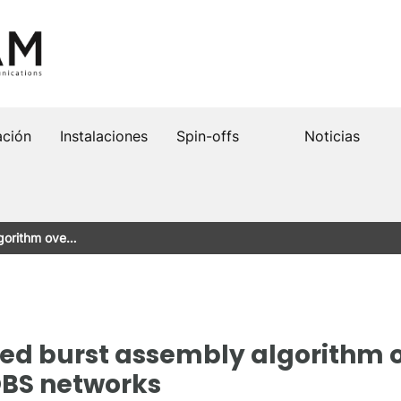
ación
Instalaciones
Spin-offs
Noticias
lgorithm ove…
sed burst assembly algorithm o
OBS networks