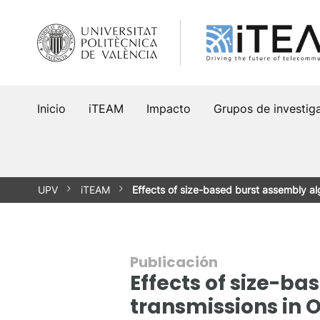
Saltar
al
contenido
Inicio
iTEAM
Impacto
Grupos de investig
UPV
iTEAM
Effects of size-based burst assembly a
Publicación
Effects of size-ba
transmissions in 