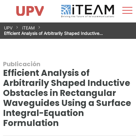
Most
Inicio
iTEAM
Impacto
Grupos de investigación
Instalaciones
Spin-offs
Buscar
Contacto
Prácticas
men
Noticias
Unidad de Igualdad
Saltar
UPV
iTEAM
al
Efficient Analysis of Arbitrarily Shaped Inductive…
contenido
Publicación
Efficient Analysis of
Arbitrarily Shaped Inductive
Obstacles in Rectangular
Waveguides Using a Surface
Integral-Equation
Formulation