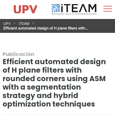
Most
Inicio
iTEAM
Impacto
Grupos de investigación
Instalaciones
Spin-offs
Buscar
Contacto
Prácticas
men
Noticias
Unidad de Igualdad
Saltar
UPV
iTEAM
al
Efficient automated design of H plane filters with…
contenido
Publicación
Efficient automated design
of H plane filters with
rounded corners using ASM
with a segmentation
strategy and hybrid
optimization techniques