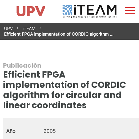
Most
Inicio
iTEAM
Impacto
Grupos de investigación
Instalaciones
Spin-offs
Buscar
Contacto
Prácticas
men
Noticias
Unidad de Igualdad
Saltar
UPV
iTEAM
al
Efficient FPGA implementation of CORDIC algorithm …
contenido
Publicación
Efficient FPGA
implementation of CORDIC
algorithm for circular and
linear coordinates
Año
2005