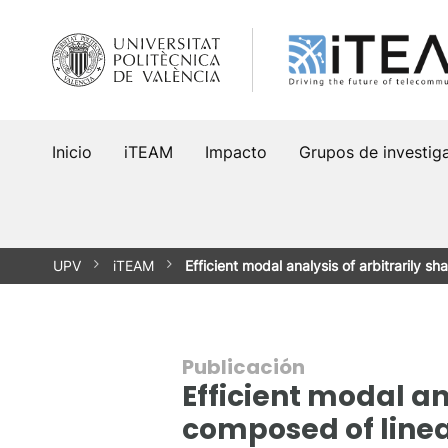
Saltar
al
contenido
Inicio
iTEAM
Impacto
Grupos de investig
UPV
iTEAM
Efficient modal analysis of arbitrarily 
Publicación
Efficient modal a
composed of linear