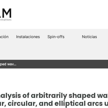
ación
Instalaciones
Spin-offs
Noticias
shaped wav…
nalysis of arbitrarily shaped 
, circular, and elliptical arcs