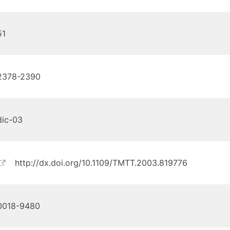
51
2378-2390
dic-03
http://dx.doi.org/10.1109/TMTT.2003.819776
0018-9480