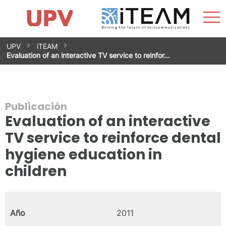
Most
Inicio
iTEAM
Impacto
Grupos de investigación
Instalaciones
Spin-offs
Buscar
Contacto
Prácticas
men
Noticias
Unidad de Igualdad
Saltar
UPV
iTEAM
al
Evaluation of an interactive TV service to reinfor…
contenido
Publicación
Evaluation of an interactive
TV service to reinforce dental
hygiene education in
children
Año
2011