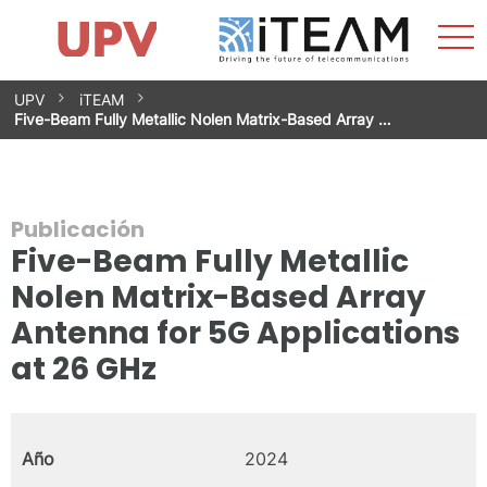
Most
Inicio
iTEAM
Impacto
Grupos de investigación
Instalaciones
Spin-offs
Buscar
Contacto
Prácticas
men
Noticias
Unidad de Igualdad
Saltar
UPV
iTEAM
al
Five-Beam Fully Metallic Nolen Matrix-Based Array …
contenido
Publicación
Five-Beam Fully Metallic
Nolen Matrix-Based Array
Antenna for 5G Applications
at 26 GHz
Año
2024