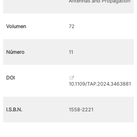
Antennas and Propagation
Volumen
72
Número
11
DOI
10.1109/TAP.2024.3463881
I.S.B.N.
1558-2221