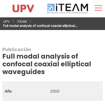
Most
Inicio
iTEAM
Impacto
Grupos de investigación
Instalaciones
Spin-offs
Buscar
Contacto
Prácticas
men
Noticias
Unidad de Igualdad
Saltar
UPV
iTEAM
al
Full modal analysis of confocal coaxial elliptical…
contenido
Publicación
Full modal analysis of
confocal coaxial elliptical
waveguides
Año
2000