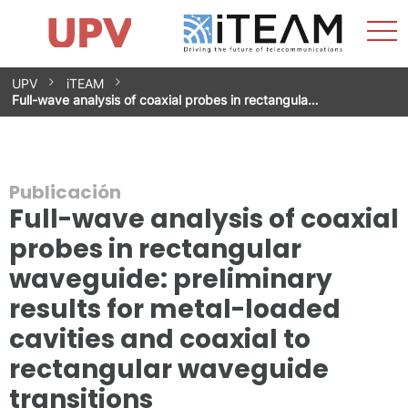
Most
Inicio
iTEAM
Impacto
Grupos de investigación
Instalaciones
Spin-offs
Buscar
Contacto
Prácticas
men
Noticias
Unidad de Igualdad
Saltar
UPV
iTEAM
al
Full-wave analysis of coaxial probes in rectangula…
contenido
Publicación
Full-wave analysis of coaxial
probes in rectangular
waveguide: preliminary
results for metal-loaded
cavities and coaxial to
rectangular waveguide
transitions