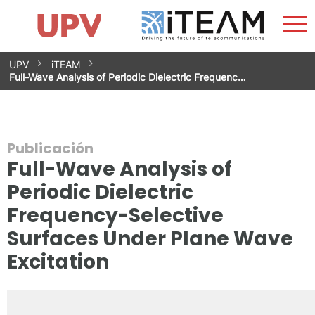
Most
Inicio
iTEAM
Impacto
Grupos de investigación
Instalaciones
Spin-offs
Buscar
Contacto
Prácticas
men
Noticias
Unidad de Igualdad
Saltar
UPV
iTEAM
al
Full-Wave Analysis of Periodic Dielectric Frequenc…
contenido
Publicación
Full-Wave Analysis of
Periodic Dielectric
Frequency-Selective
Surfaces Under Plane Wave
Excitation