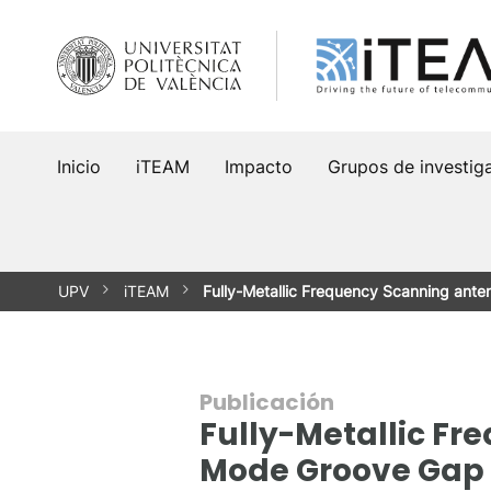
Saltar
al
contenido
Inicio
iTEAM
Impacto
Grupos de investig
UPV
iTEAM
Fully-Metallic Frequency Scanning ant
Publicación
Fully-Metallic Fr
Mode Groove Gap