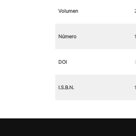
Volumen
Número
DOI
I.S.B.N.