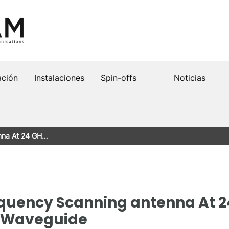
ación
Instalaciones
Spin-offs
Noticias
enna At 24 GH…
equency Scanning antenna At 2
 Waveguide