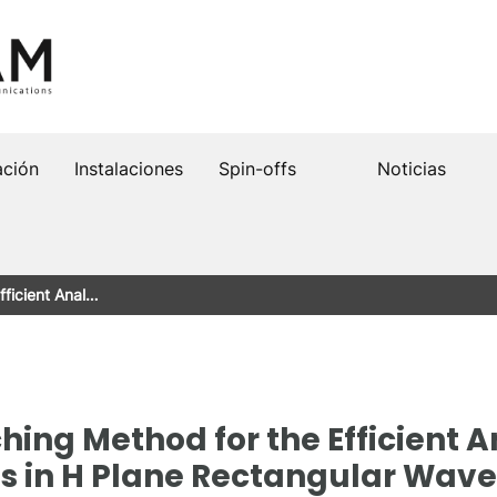
ación
Instalaciones
Spin-offs
Noticias
ficient Anal…
ing Method for the Efficient An
ds in H Plane Rectangular Wav