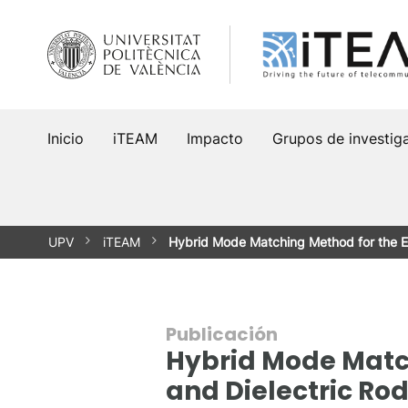
Saltar
al
contenido
Inicio
iTEAM
Impacto
Grupos de investig
UPV
iTEAM
Hybrid Mode Matching Method for the Ef
Publicación
Hybrid Mode Match
and Dielectric Ro