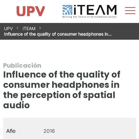
Most
Inicio
iTEAM
Impacto
Grupos de investigación
Instalaciones
Spin-offs
Buscar
Contacto
Prácticas
men
Noticias
Unidad de Igualdad
Saltar
UPV
iTEAM
al
Influence of the quality of consumer headphones in…
contenido
Publicación
Influence of the quality of
consumer headphones in
the perception of spatial
audio
Año
2016