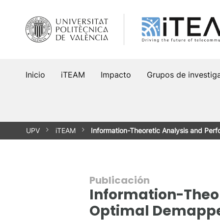
Saltar
al
contenido
Inicio
iTEAM
Impacto
Grupos de investig
UPV
iTEAM
Information-Theoretic Analysis and Pe
Publicación
Information-Theor
Optimal Demapper