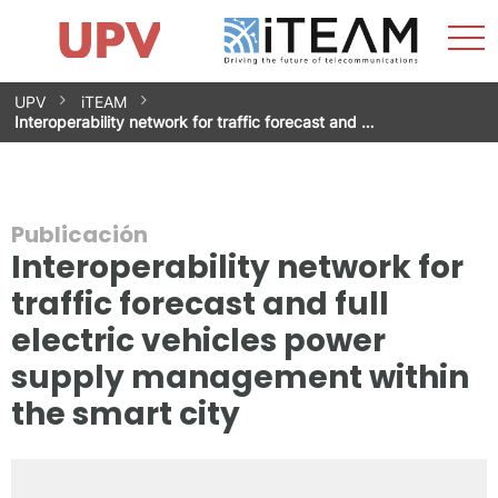
Most
Inicio
iTEAM
Impacto
Grupos de investigación
Instalaciones
Spin-offs
Buscar
Contacto
Prácticas
men
Noticias
Unidad de Igualdad
Saltar
UPV
iTEAM
al
Interoperability network for traffic forecast and …
contenido
Publicación
Interoperability network for
traffic forecast and full
electric vehicles power
supply management within
the smart city