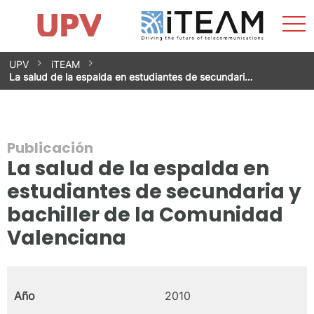
Most
Inicio
iTEAM
Impacto
Grupos de investigación
Instalaciones
Spin-offs
Buscar
Contacto
Prácticas
men
Noticias
Unidad de Igualdad
Saltar
UPV
iTEAM
al
La salud de la espalda en estudiantes de secundari…
contenido
Publicación
La salud de la espalda en
estudiantes de secundaria y
bachiller de la Comunidad
Valenciana
Año
2010