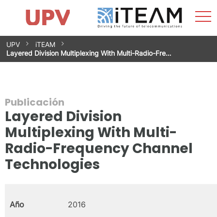
Most
Inicio
iTEAM
Impacto
Grupos de investigación
Instalaciones
Spin-offs
Buscar
Contacto
Prácticas
men
Noticias
Unidad de Igualdad
Saltar
UPV
iTEAM
al
Layered Division Multiplexing With Multi-Radio-Fre…
contenido
Publicación
Layered Division
Multiplexing With Multi-
Radio-Frequency Channel
Technologies
Año
2016