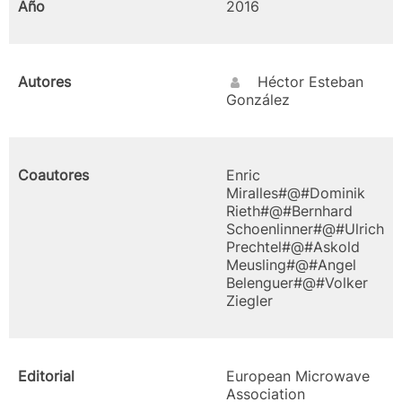
Año
2016
Autores
Héctor Esteban
González
Coautores
Enric
Miralles#@#Dominik
Rieth#@#Bernhard
Schoenlinner#@#Ulrich
Prechtel#@#Askold
Meusling#@#Angel
Belenguer#@#Volker
Ziegler
Editorial
European Microwave
Association