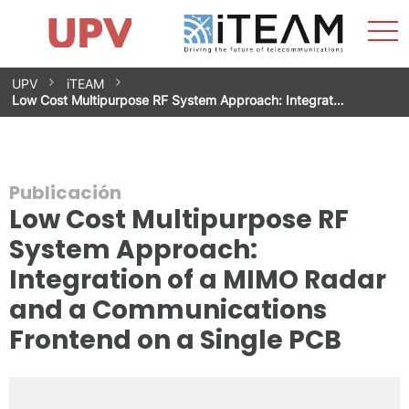
Most
Inicio
iTEAM
Impacto
Grupos de investigación
Instalaciones
Spin-offs
Buscar
Contacto
Prácticas
men
Noticias
Unidad de Igualdad
Saltar
UPV
iTEAM
al
Low Cost Multipurpose RF System Approach: Integrat…
contenido
Publicación
Low Cost Multipurpose RF
System Approach:
Integration of a MIMO Radar
and a Communications
Frontend on a Single PCB