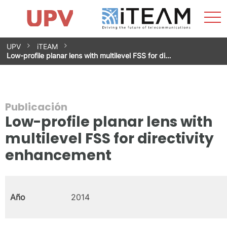
Most
Inicio
iTEAM
Impacto
Grupos de investigación
Instalaciones
Spin-offs
Buscar
Contacto
Prácticas
men
Noticias
Unidad de Igualdad
Saltar
UPV
iTEAM
al
Low-profile planar lens with multilevel FSS for di…
contenido
Publicación
Low-profile planar lens with
multilevel FSS for directivity
enhancement
Año
2014