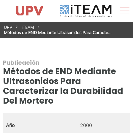
Most
Inicio
iTEAM
Impacto
Grupos de investigación
Instalaciones
Spin-offs
Buscar
Contacto
Prácticas
men
Noticias
Unidad de Igualdad
Saltar
UPV
iTEAM
al
Métodos de END Mediante Ultrasonidos Para Caracte…
contenido
Publicación
Métodos de END Mediante
Ultrasonidos Para
Caracterizar la Durabilidad
Del Mortero
Año
2000