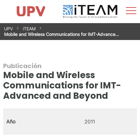
Most
Inicio
iTEAM
Impacto
Grupos de investigación
Instalaciones
Spin-offs
Buscar
Contacto
Prácticas
men
Noticias
Unidad de Igualdad
Saltar
UPV
iTEAM
al
Mobile and Wireless Communications for IMT-Advance…
contenido
Publicación
Mobile and Wireless
Communications for IMT-
Advanced and Beyond
Año
2011