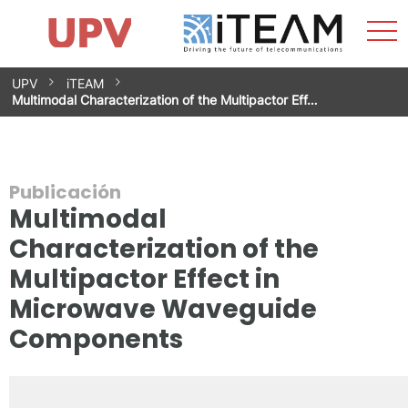
Most
Inicio
iTEAM
Impacto
Grupos de investigación
Instalaciones
Spin-offs
Buscar
Contacto
Prácticas
men
Noticias
Unidad de Igualdad
Saltar
UPV
iTEAM
al
Multimodal Characterization of the Multipactor Eff…
contenido
Publicación
Multimodal
Characterization of the
Multipactor Effect in
Microwave Waveguide
Components