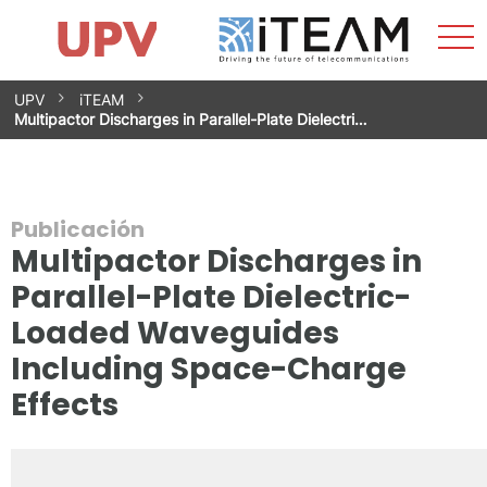
Most
Inicio
iTEAM
Impacto
Grupos de investigación
Instalaciones
Spin-offs
Buscar
Contacto
Prácticas
men
Noticias
Unidad de Igualdad
Saltar
UPV
iTEAM
al
Multipactor Discharges in Parallel-Plate Dielectri…
contenido
Publicación
Multipactor Discharges in
Parallel-Plate Dielectric-
Loaded Waveguides
Including Space-Charge
Effects