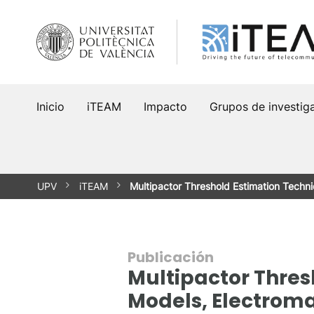
Saltar
al
contenido
Inicio
iTEAM
Impacto
Grupos de investig
UPV
iTEAM
Multipactor Threshold Estimation Tech
Publicación
Multipactor Thres
Models, Electroma