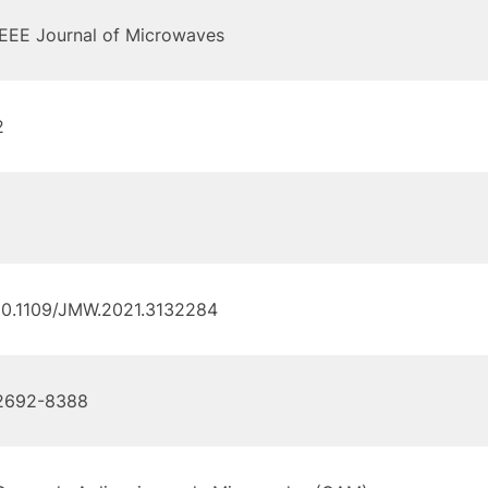
IEEE Journal of Microwaves
2
1
10.1109/JMW.2021.3132284
2692-8388