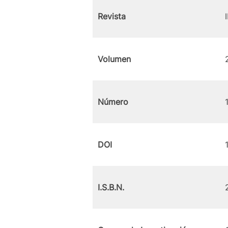
Revista
Volumen
Número
DOI
I.S.B.N.