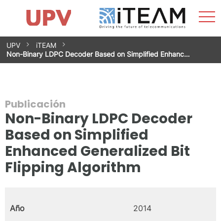
Most
Inicio
iTEAM
Impacto
Grupos de investigación
Instalaciones
Spin-offs
Buscar
Contacto
Prácticas
men
Noticias
Unidad de Igualdad
Saltar
UPV
iTEAM
al
Non-Binary LDPC Decoder Based on Simplified Enhanc…
contenido
Publicación
Non-Binary LDPC Decoder
Based on Simplified
Enhanced Generalized Bit
Flipping Algorithm
Año
2014