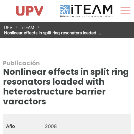
Most
Inicio
iTEAM
Impacto
Grupos de investigación
Instalaciones
Spin-offs
Buscar
Contacto
Prácticas
men
Noticias
Unidad de Igualdad
Saltar
UPV
iTEAM
al
Nonlinear effects in split ring resonators loaded …
contenido
Publicación
Nonlinear effects in split ring
resonators loaded with
heterostructure barrier
varactors
Año
2008