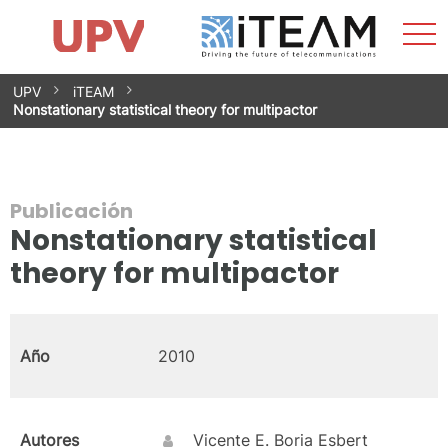
Most
Inicio
iTEAM
Impacto
Grupos de investigación
Instalaciones
Spin-offs
Buscar
Contacto
Prácticas
men
Noticias
Unidad de Igualdad
Saltar
UPV
iTEAM
al
Nonstationary statistical theory for multipactor
contenido
Publicación
Nonstationary statistical
theory for multipactor
Año
2010
Autores
Vicente E. Boria Esbert