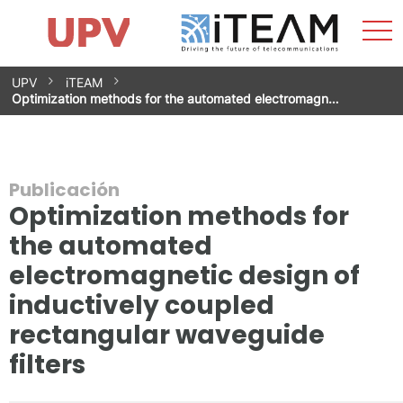
Most
Inicio
iTEAM
Impacto
Grupos de investigación
Instalaciones
Spin-offs
Buscar
Contacto
Prácticas
men
Noticias
Unidad de Igualdad
Saltar
UPV
iTEAM
al
Optimization methods for the automated electromagn…
contenido
Publicación
Optimization methods for
the automated
electromagnetic design of
inductively coupled
rectangular waveguide
filters