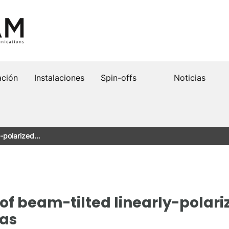
ación
Instalaciones
Spin-offs
Noticias
y-polarized…
of beam-tilted linearly-polariz
nas