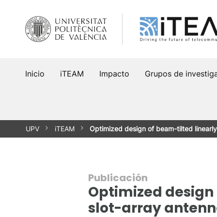
Saltar
al
contenido
Inicio
iTEAM
Impacto
Grupos de investig
UPV
iTEAM
Optimized design of beam-tilted linearl
Publicación
Optimized design 
slot-array anten