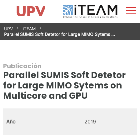
Most
Inicio
iTEAM
Impacto
Grupos de investigación
Instalaciones
Spin-offs
Buscar
Contacto
Prácticas
men
Noticias
Unidad de Igualdad
Saltar
UPV
iTEAM
al
Parallel SUMIS Soft Detetor for Large MIMO Sytems …
contenido
Publicación
Parallel SUMIS Soft Detetor
for Large MIMO Sytems on
Multicore and GPU
Año
2019