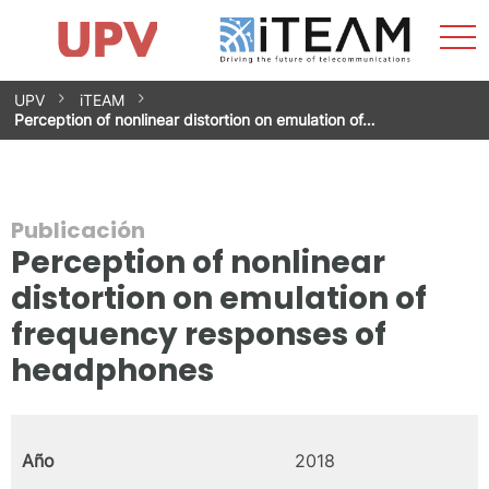
Most
Inicio
iTEAM
Impacto
Grupos de investigación
Instalaciones
Spin-offs
Buscar
Contacto
Prácticas
men
Noticias
Unidad de Igualdad
Saltar
UPV
iTEAM
al
Perception of nonlinear distortion on emulation of…
contenido
Publicación
Perception of nonlinear
distortion on emulation of
frequency responses of
headphones
Año
2018