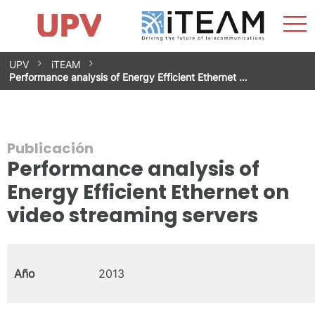
Most
Inicio
iTEAM
Impacto
Grupos de investigación
Instalaciones
Spin-offs
Buscar
Contacto
Prácticas
men
Noticias
Unidad de Igualdad
Saltar
UPV
iTEAM
al
Performance analysis of Energy Efficient Ethernet …
contenido
Publicación
Performance analysis of
Energy Efficient Ethernet on
video streaming servers
Año
2013