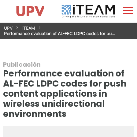
Most
Inicio
iTEAM
Impacto
Grupos de investigación
Instalaciones
Spin-offs
Buscar
Contacto
Prácticas
men
Noticias
Unidad de Igualdad
Saltar
UPV
iTEAM
al
Performance evaluation of AL-FEC LDPC codes for pu…
contenido
Publicación
Performance evaluation of
AL-FEC LDPC codes for push
content applications in
wireless unidirectional
environments