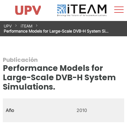
Most
Inicio
iTEAM
Impacto
Grupos de investigación
Instalaciones
Spin-offs
Buscar
Contacto
Prácticas
men
Noticias
Unidad de Igualdad
Saltar
UPV
iTEAM
al
Performance Models for Large-Scale DVB-H System Si…
contenido
Publicación
Performance Models for
Large-Scale DVB-H System
Simulations.
Año
2010