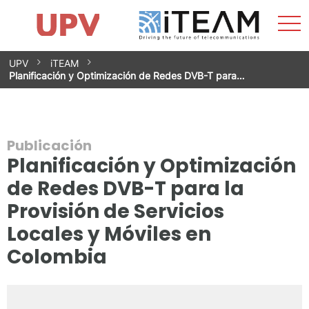
Most
Inicio
iTEAM
Impacto
Grupos de investigación
Instalaciones
Spin-offs
Buscar
Contacto
Prácticas
men
Noticias
Unidad de Igualdad
Saltar
UPV
iTEAM
al
Planificación y Optimización de Redes DVB-T para…
contenido
Publicación
Planificación y Optimización
de Redes DVB-T para la
Provisión de Servicios
Locales y Móviles en
Colombia