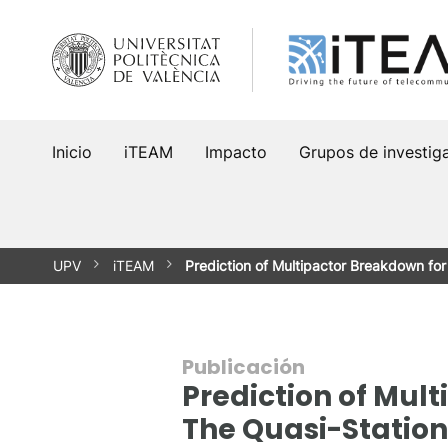
Saltar
al
contenido
Inicio
iTEAM
Impacto
Grupos de investig
UPV
iTEAM
Prediction of Multipactor Breakdown for
Publicación
Prediction of Mult
The Quasi-Statio