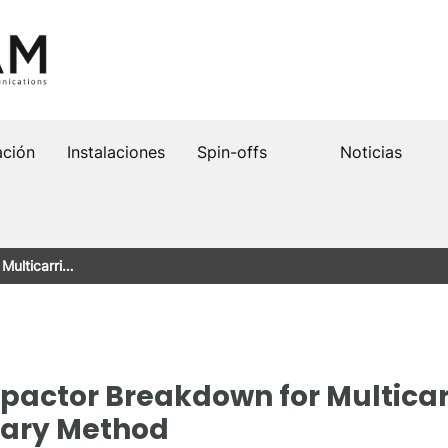
ación
Instalaciones
Spin-offs
Noticias
 Multicarri…
ipactor Breakdown for Multicar
nary Method