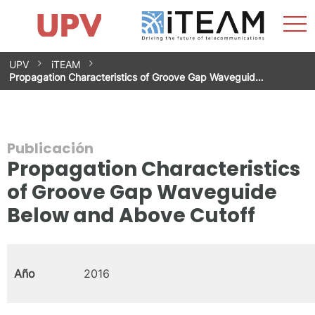
Most
Inicio
iTEAM
Impacto
Grupos de investigación
Instalaciones
Spin-offs
Buscar
Contacto
Prácticas
men
Noticias
Unidad de Igualdad
Saltar
UPV
iTEAM
al
Propagation Characteristics of Groove Gap Waveguid…
contenido
Publicación
Propagation Characteristics
of Groove Gap Waveguide
Below and Above Cutoff
Año
2016