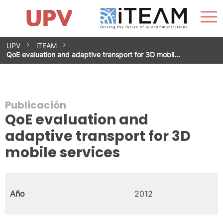
Most
Inicio
iTEAM
Impacto
Grupos de investigación
Instalaciones
Spin-offs
Buscar
Contacto
Prácticas
men
Noticias
Unidad de Igualdad
Saltar
UPV
iTEAM
al
QoE evaluation and adaptive transport for 3D mobil…
contenido
Publicación
QoE evaluation and
adaptive transport for 3D
mobile services
Año
2012