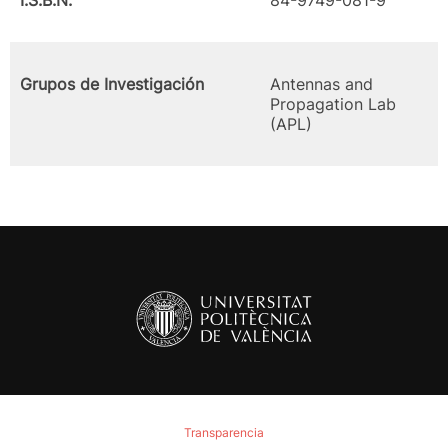
I.S.B.N.
84-9749-081-9
Grupos de Investigación
Antennas and
Propagation Lab
(APL)
Transparencia