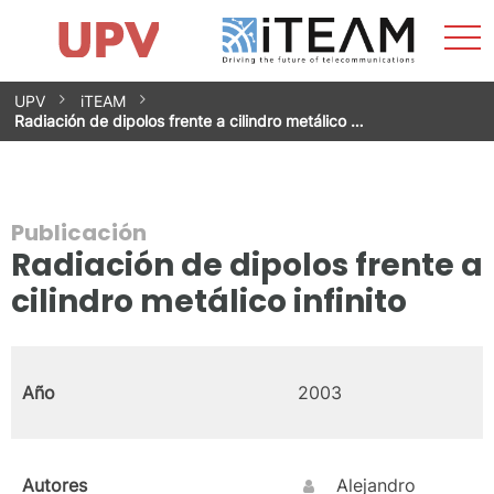
Most
Inicio
iTEAM
Impacto
Grupos de investigación
Instalaciones
Spin-offs
Buscar
Contacto
Prácticas
men
Noticias
Unidad de Igualdad
Saltar
UPV
iTEAM
al
Radiación de dipolos frente a cilindro metálico …
contenido
Publicación
Radiación de dipolos frente a
cilindro metálico infinito
Año
2003
Autores
Alejandro