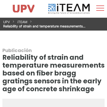
Most
Inicio
iTEAM
Impacto
Grupos de investigación
Instalaciones
Spin-offs
Buscar
Contacto
Prácticas
men
Noticias
Unidad de Igualdad
Saltar
UPV
iTEAM
al
Reliability of strain and temperature measurements…
contenido
Publicación
Reliability of strain and
temperature measurements
based on fiber bragg
gratings sensors in the early
age of concrete shrinkage