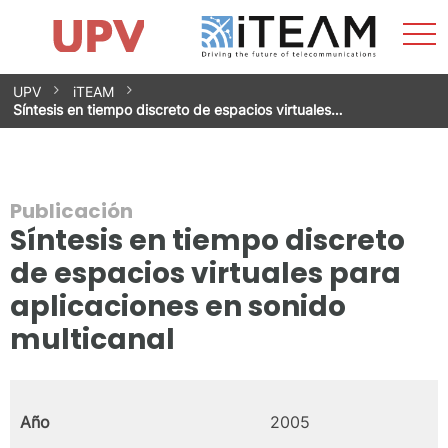
Most
Inicio
iTEAM
Impacto
Grupos de investigación
Instalaciones
Spin-offs
Buscar
Contacto
Prácticas
men
Noticias
Unidad de Igualdad
Saltar
UPV
iTEAM
al
Síntesis en tiempo discreto de espacios virtuales…
contenido
Publicación
Síntesis en tiempo discreto
de espacios virtuales para
aplicaciones en sonido
multicanal
Año
2005