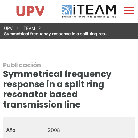
Most
Inicio
iTEAM
Impacto
Grupos de investigación
Instalaciones
Spin-offs
Buscar
Contacto
Prácticas
men
Noticias
Unidad de Igualdad
Saltar
UPV
iTEAM
al
Symmetrical frequency response in a split ring res…
contenido
Publicación
Symmetrical frequency
response in a split ring
resonator based
transmission line
Año
2008