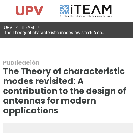
Most
Inicio
iTEAM
Impacto
Grupos de investigación
Instalaciones
Spin-offs
Buscar
Contacto
Prácticas
men
Noticias
Unidad de Igualdad
Saltar
UPV
iTEAM
al
The Theory of characteristic modes revisited: A co…
contenido
Publicación
The Theory of characteristic
modes revisited: A
contribution to the design of
antennas for modern
applications