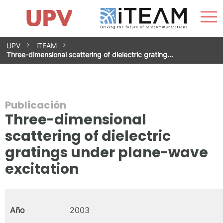
Most
Inicio
iTEAM
Impacto
Grupos de investigación
Instalaciones
Spin-offs
Buscar
Contacto
Prácticas
men
Noticias
Unidad de Igualdad
Saltar
UPV
iTEAM
al
Three-dimensional scattering of dielectric grating…
contenido
Publicación
Three-dimensional
scattering of dielectric
gratings under plane-wave
excitation
Año
2003