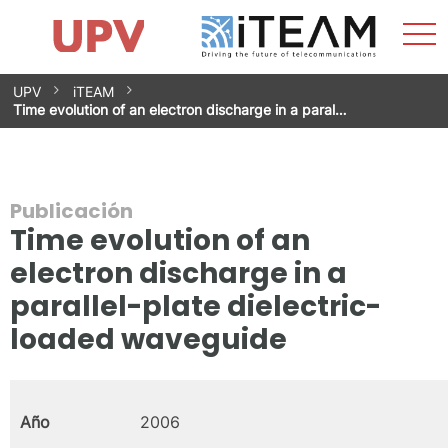
Most
Inicio
iTEAM
Impacto
Grupos de investigación
Instalaciones
Spin-offs
Buscar
Contacto
Prácticas
men
Noticias
Unidad de Igualdad
Saltar
UPV
iTEAM
al
Time evolution of an electron discharge in a paral…
contenido
Publicación
Time evolution of an
electron discharge in a
parallel-plate dielectric-
loaded waveguide
Año
2006